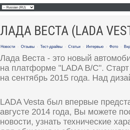
ЛАДА ВЕСТА (LADA VES
Новости
·
Отзывы
·
Тест-драйвы
·
Статьи
·
Интервью
·
Фото
·
Ви
Лада Веста - это новый автомо
на платформе "LADA B/C". Старт
на сентябрь 2015 года. Над диз
LADA Vesta был впервые предст
августе 2014 года, Вы можете п
новости, узнать технические ха