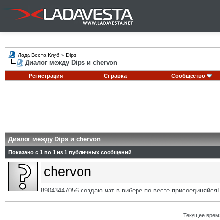
Лада Веста Клуб
>
Dips
Диалог между Dips и chervon
Регистрация
Справка
Сообщество
Диалог между Dips и chervon
Показано с 1 по
1
из
1
публичных сообщений
chervon
89043447056 создаю чат в вибере по весте.присоединяйся!
Текущее врем