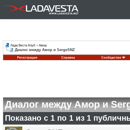
Лада Веста Клуб
>
Амор
Диалог между Амор и SergeSNZ
Регистрация
Справка
Сообщество
Диалог между Амор и Ser
Показано с 1 по
1
из
1
публичн