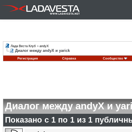
Лада Веста Клуб
>
andyX
Диалог между andyX и yarick
Регистрация
Справка
Сообщество
Диалог между andyX и yar
Показано с 1 по
1
из
1
публичн