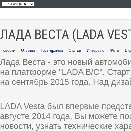
ЛАДА ВЕСТА (LADA VES
Новости
·
Отзывы
·
Тест-драйвы
·
Статьи
·
Интервью
·
Фото
·
Ви
Лада Веста - это новый автомо
на платформе "LADA B/C". Старт
на сентябрь 2015 года. Над диз
LADA Vesta был впервые предст
августе 2014 года, Вы можете п
новости, узнать технические ха