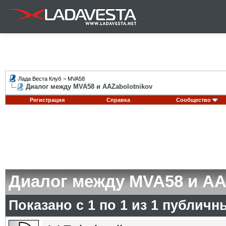
Лада Веста Клуб
>
MVA58
Диалог между MVA58 и AAZabolotnikov
Регистрация
Справка
Сообщество
Диалог между MVA58 и AA
Показано с 1 по
1
из
1
публичн