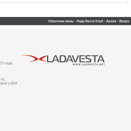
Обратная связь
-
Лада Веста Клуб
-
Архив
-
Вверх
15 года.
та,
новой LADA