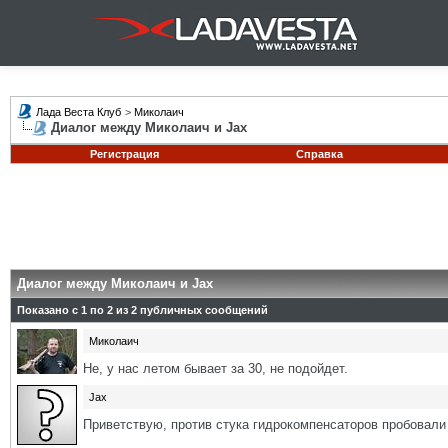
Лада Веста Клуб
>
Миколаич
Диалог между Миколаич и Jax
Регистрация
Справка
Диалог между Миколаич и Jax
Показано с 1 по
2
из
2
публичных сообщений
Миколаич
Не, у нас летом бывает за 30, не подойдет.
Jax
Приветствую, против стука гидрокомпенсаторов пробовал