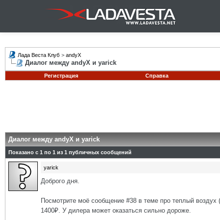
Лада Веста Клуб
>
andyX
Диалог между andyX и yarick
Регистрация
Справка
Диалог между andyX и yarick
Показано с 1 по
1
из
1
публичных сообщений
yarick
Доброго дня.
Посмотрите моё сообщение #38 в теме про теплый воздух (
1400₽. У дилера может оказаться сильно дороже.