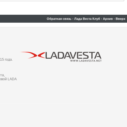
Обратная связь
-
Лада Веста Клуб
-
Архив
-
Вверх
15 года.
та,
новой LADA