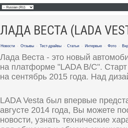
ЛАДА ВЕСТА (LADA VES
Новости
·
Отзывы
·
Тест-драйвы
·
Статьи
·
Интервью
·
Фото
·
Ви
Лада Веста - это новый автомо
на платформе "LADA B/C". Старт
на сентябрь 2015 года. Над диз
LADA Vesta был впервые предст
августе 2014 года, Вы можете п
новости, узнать технические ха