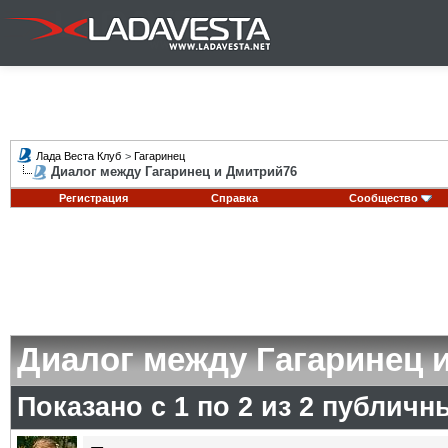
Лада Веста Клуб
>
Гагаринец
Диалог между Гагаринец и Дмитрий76
Регистрация
Справка
Сообщество
Диалог между Гагаринец 
Показано с 1 по
2
из
2
публичн