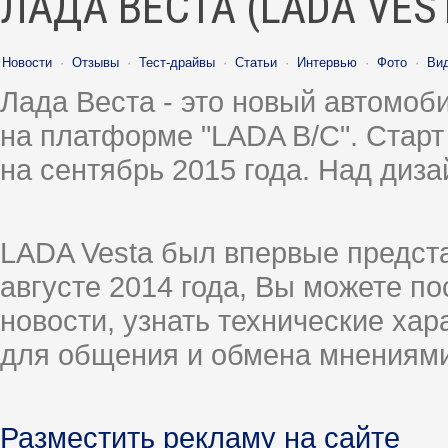
ЛАДА ВЕСТА (LADA VES
Новости
·
Отзывы
·
Тест-драйвы
·
Статьи
·
Интервью
·
Фото
·
Ви
Лада Веста - это новый автомо
на платформе "LADA B/C". Старт
на сентябрь 2015 года. Над диз
LADA Vesta был впервые предст
августе 2014 года, Вы можете п
новости, узнать технические ха
для общения и обмена мнениями
Разместить рекламу на сайте