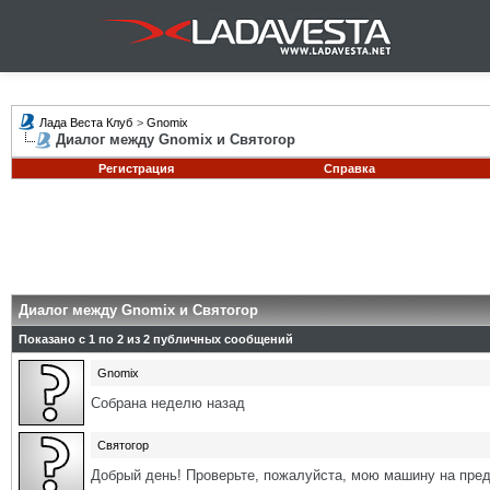
Лада Веста Клуб
>
Gnomix
Диалог между Gnomix и Святогор
Регистрация
Справка
Диалог между Gnomix и Святогор
Показано с 1 по
2
из
2
публичных сообщений
Gnomix
Собрана неделю назад
Святогор
Добрый день! Проверьте, пожалуйста, мою машину на пре