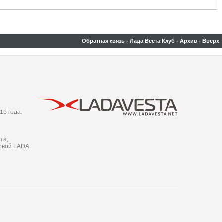
Обратная связь
-
Лада Веста Клуб
-
Архив
-
Вверх
15 года.
та,
новой LADA