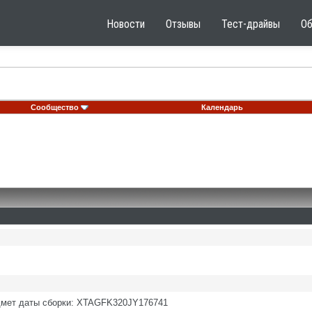
Новости
Отзывы
Тест-драйвы
О
Сообщество
Календарь
дмет даты сборки: XTAGFK320JY176741