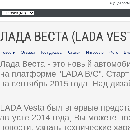
Текущее врем
ЛАДА ВЕСТА (LADA VES
Новости
·
Отзывы
·
Тест-драйвы
·
Статьи
·
Интервью
·
Фото
·
Ви
Лада Веста - это новый автомо
на платформе "LADA B/C". Старт
на сентябрь 2015 года. Над диз
LADA Vesta был впервые предст
августе 2014 года, Вы можете п
новости, узнать технические ха