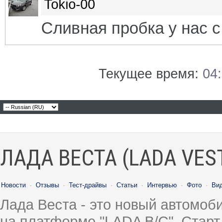
Tokio-00
Сливная пробка у нас 
Текущее время:
04
ЛАДА ВЕСТА (LADA VES
Новости
·
Отзывы
·
Тест-драйвы
·
Статьи
·
Интервью
·
Фото
·
Ви
Лада Веста - это новый автомо
на платформе "LADA B/C". Старт