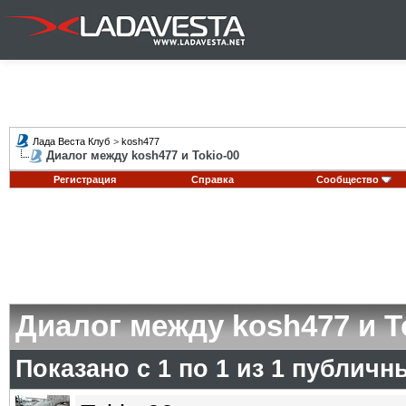
Лада Веста Клуб
>
kosh477
Диалог между kosh477 и Tokio-00
Регистрация
Справка
Сообщество
Диалог между kosh477 и T
Показано с 1 по
1
из
1
публичн