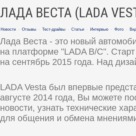
ЛАДА ВЕСТА (LADA VES
Новости
·
Отзывы
·
Тест-драйвы
·
Статьи
·
Интервью
·
Фото
·
Ви
Лада Веста - это новый автомо
на платформе "LADA B/C". Старт
на сентябрь 2015 года. Над диз
LADA Vesta был впервые предст
августе 2014 года, Вы можете п
новости, узнать технические ха
для общения и обмена мнениями