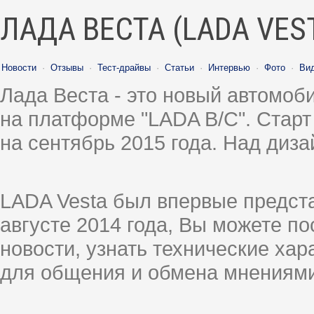
ЛАДА ВЕСТА (LADA VES
Новости
·
Отзывы
·
Тест-драйвы
·
Статьи
·
Интервью
·
Фото
·
Ви
Лада Веста - это новый автомо
на платформе "LADA B/C". Старт
на сентябрь 2015 года. Над диз
LADA Vesta был впервые предст
августе 2014 года, Вы можете п
новости, узнать технические ха
для общения и обмена мнениями