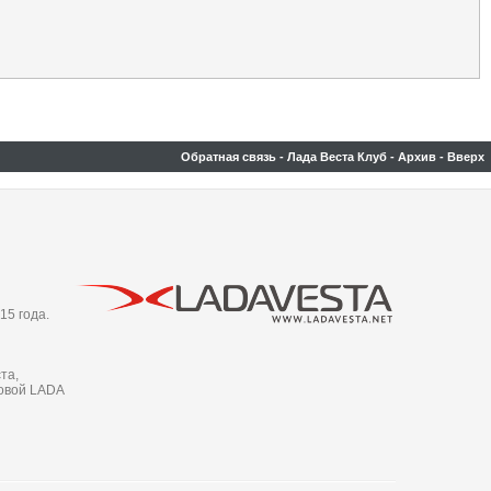
Обратная связь
-
Лада Веста Клуб
-
Архив
-
Вверх
15 года.
та,
новой LADA