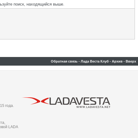
льзуйте поиск, находящийся выше.
Обратная связь
-
Лада Веста Клуб
-
Архив
-
Вверх
15 года.
та,
новой LADA