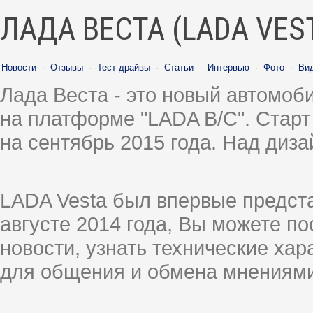
ЛАДА ВЕСТА (LADA VES
Новости
·
Отзывы
·
Тест-драйвы
·
Статьи
·
Интервью
·
Фото
·
Ви
Лада Веста - это новый автомо
на платформе "LADA B/C". Старт
на сентябрь 2015 года. Над диз
LADA Vesta был впервые предст
августе 2014 года, Вы можете п
новости, узнать технические ха
для общения и обмена мнениями