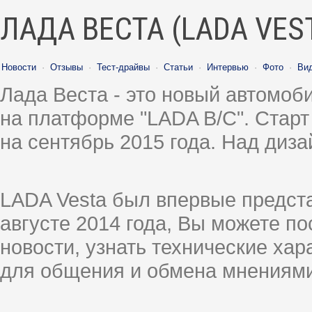
ЛАДА ВЕСТА (LADA VES
Новости
·
Отзывы
·
Тест-драйвы
·
Статьи
·
Интервью
·
Фото
·
Ви
Лада Веста - это новый автомо
на платформе "LADA B/C". Старт
на сентябрь 2015 года. Над диз
LADA Vesta был впервые предст
августе 2014 года, Вы можете п
новости, узнать технические ха
для общения и обмена мнениями