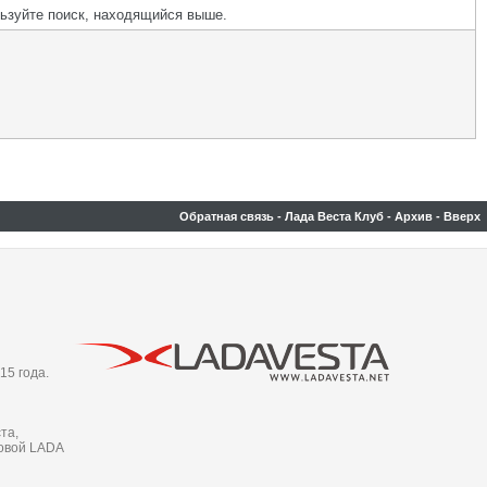
льзуйте поиск, находящийся выше.
Обратная связь
-
Лада Веста Клуб
-
Архив
-
Вверх
15 года.
та,
новой LADA