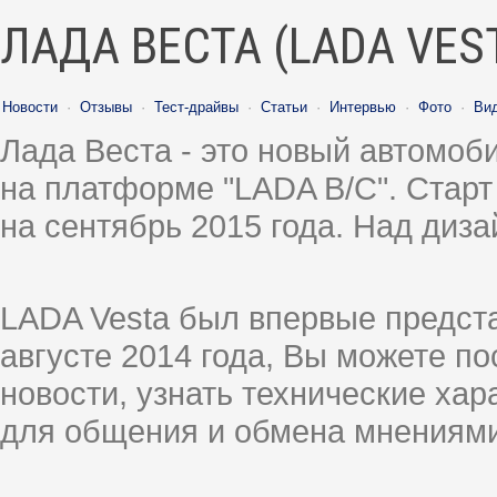
ЛАДА ВЕСТА (LADA VES
Новости
·
Отзывы
·
Тест-драйвы
·
Статьи
·
Интервью
·
Фото
·
Ви
Лада Веста - это новый автомо
на платформе "LADA B/C". Старт
на сентябрь 2015 года. Над диз
LADA Vesta был впервые предст
августе 2014 года, Вы можете п
новости, узнать технические ха
для общения и обмена мнениями