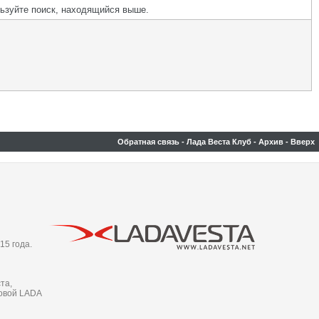
льзуйте поиск, находящийся выше.
Обратная связь
-
Лада Веста Клуб
-
Архив
-
Вверх
15 года.
та,
новой LADA