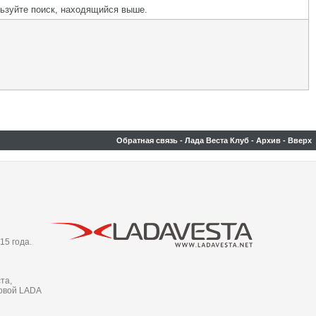
льзуйте поиск, находящийся выше.
Обратная связь
-
Лада Веста Клуб
-
Архив
-
Вверх
15 года.
та,
новой LADA