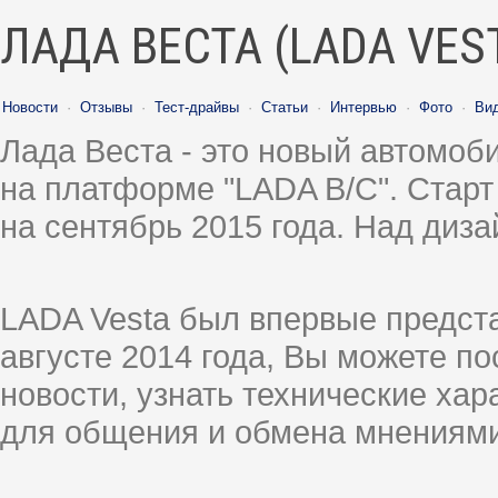
ЛАДА ВЕСТА (LADA VES
Новости
·
Отзывы
·
Тест-драйвы
·
Статьи
·
Интервью
·
Фото
·
Ви
Лада Веста - это новый автомо
на платформе "LADA B/C". Старт
на сентябрь 2015 года. Над диз
LADA Vesta был впервые предст
августе 2014 года, Вы можете п
новости, узнать технические ха
для общения и обмена мнениями