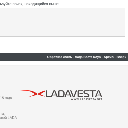
льзуйте поиск, находящийся выше.
Обратная связь
-
Лада Веста Клуб
-
Архив
-
Вверх
15 года.
та,
новой LADA