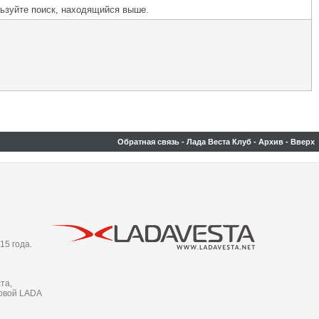
льзуйте поиск, находящийся выше.
Обратная связь
-
Лада Веста Клуб
-
Архив
-
Вверх
15 года.
та,
новой LADA