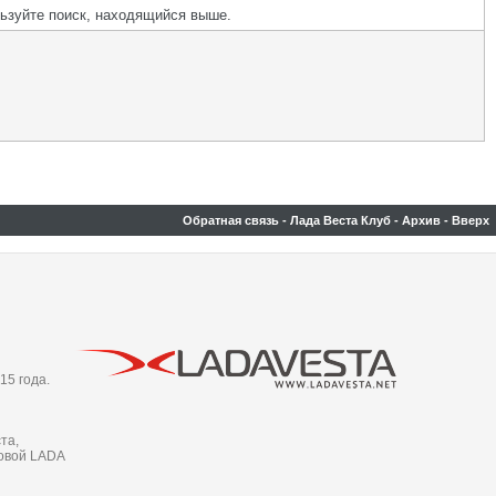
льзуйте поиск, находящийся выше.
Обратная связь
-
Лада Веста Клуб
-
Архив
-
Вверх
15 года.
та,
новой LADA