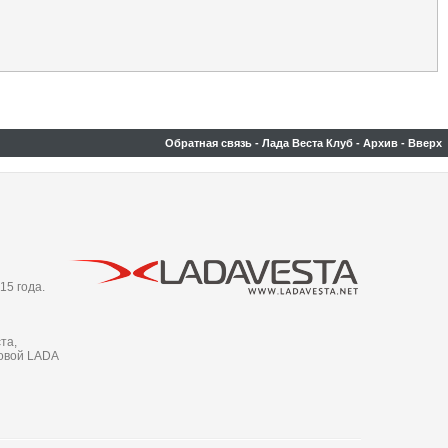
Обратная связь
-
Лада Веста Клуб
-
Архив
-
Вверх
15 года.
та,
новой LADA