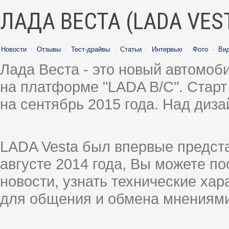
ЛАДА ВЕСТА (LADA VES
Новости
·
Отзывы
·
Тест-драйвы
·
Статьи
·
Интервью
·
Фото
·
Ви
Лада Веста - это новый автомо
на платформе "LADA B/C". Старт
на сентябрь 2015 года. Над диз
LADA Vesta был впервые предст
августе 2014 года, Вы можете п
новости, узнать технические ха
для общения и обмена мнениями