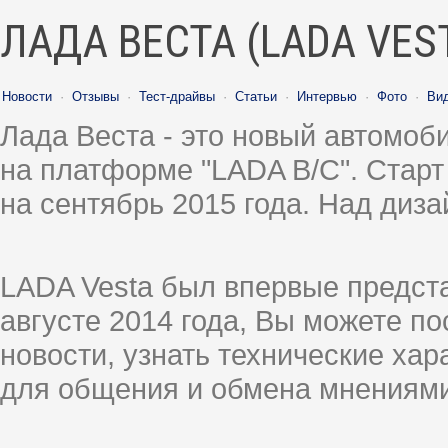
ЛАДА ВЕСТА (LADA VES
Новости
·
Отзывы
·
Тест-драйвы
·
Статьи
·
Интервью
·
Фото
·
Ви
Лада Веста - это новый автомо
на платформе "LADA B/C". Старт
на сентябрь 2015 года. Над диз
LADA Vesta был впервые предст
августе 2014 года, Вы можете п
новости, узнать технические ха
для общения и обмена мнениями