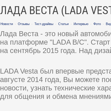
ЛАДА ВЕСТА (LADA VES
Новости
·
Отзывы
·
Тест-драйвы
·
Статьи
·
Интервью
·
Фото
·
Ви
Лада Веста - это новый автомо
на платформе "LADA B/C". Старт
на сентябрь 2015 года. Над диз
LADA Vesta был впервые предст
августе 2014 года, Вы можете п
новости, узнать технические ха
для общения и обмена мнениями