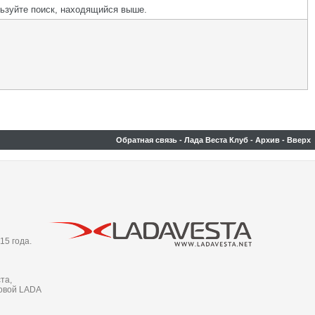
льзуйте поиск, находящийся выше.
Обратная связь
-
Лада Веста Клуб
-
Архив
-
Вверх
15 года.
та,
новой LADA