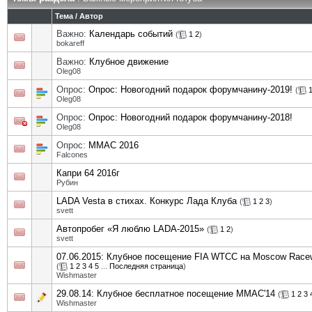
Тема
/
Автор
Важно:
Календарь событий
(
1
2
)
bokareff
Важно:
Клубное движение
Oleg08
Опрос:
Опрос: Новогодний подарок форумчанину-2019!
(
Oleg08
Опрос:
Опрос: Новогодний подарок форумчанину-2018!
Oleg08
Опрос:
ММАС 2016
Falcones
Капри 64 2016г
Рубин
LADA Vesta в стихах. Конкурс Лада Клуба
(
1
2
3
)
svett
Автопробег «Я люблю LADA-2015»
(
1
2
)
svett
07.06.2015: Клубное посещение FIA WTCC на Moscow Race
(
1
2
3
4
5
...
Последняя страница
)
Wishmaster
29.08.14: Клубное бесплатное посещение ММАС'14
(
1
2
3
Wishmaster