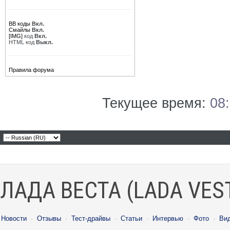
BB коды
Вкл.
Смайлы
Вкл.
[IMG]
код
Вкл.
HTML код
Выкл.
Правила форума
Текущее время:
08
ЛАДА ВЕСТА (LADA VES
Новости
·
Отзывы
·
Тест-драйвы
·
Статьи
·
Интервью
·
Фото
·
Ви