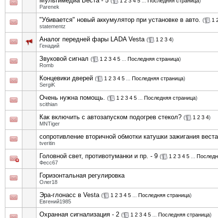
Мультимедиа Веста - 5
(
1
2
3
4
5
...
Последняя страница
)
Parenek
"Убивается" новый аккумулятор при установке в авто.
(
1
statementz
Аналог передней фары LADA Vesta
(
1
2
3
4
)
Генадий
Звуковой сигнал
(
1
2
3
4
5
...
Последняя страница
)
Romb
Концевики дверей
(
1
2
3
4
5
...
Последняя страница
)
SergiK
Очень нужна помощь.
(
1
2
3
4
5
...
Последняя страница
)
scithian
Как включить с автозапуском подогрев стекол?
(
1
2
3
4
)
MNTiger
сопротивление вторичной обмотки катушки зажигания веста
tveritin
Головной свет, противотуманки и пр. - 9
(
1
2
3
4
5
...
Последн
Фесс67
Горизонтальная регулировка
Олег18
Эра-глонасс в Vesta
(
1
2
3
4
5
...
Последняя страница
)
Евгений1985
Охранная сигнализация - 2
(
1
2
3
4
5
...
Последняя страница
)