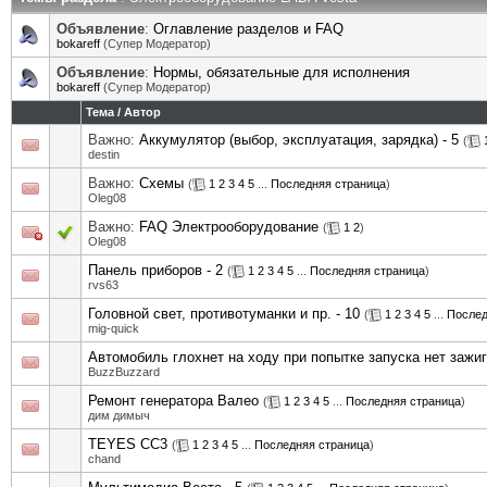
Объявление
:
Оглавление разделов и FAQ
bokareff
(Супер Модератор)
Объявление
:
Нормы, обязательные для исполнения
bokareff
(Супер Модератор)
Тема
/
Автор
Важно:
Аккумулятор (выбор, эксплуатация, зарядка) - 5
(
destin
Важно:
Схемы
(
1
2
3
4
5
...
Последняя страница
)
Oleg08
Важно:
FAQ Электрооборудование
(
1
2
)
Oleg08
Панель приборов - 2
(
1
2
3
4
5
...
Последняя страница
)
rvs63
Головной свет, противотуманки и пр. - 10
(
1
2
3
4
5
...
Послед
mig-quick
Автомобиль глохнет на ходу при попытке запуска нет зажи
BuzzBuzzard
Ремонт генератора Валео
(
1
2
3
4
5
...
Последняя страница
)
дим димыч
TEYES CC3
(
1
2
3
4
5
...
Последняя страница
)
chand