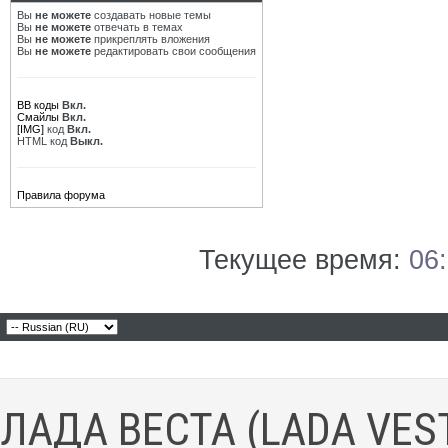
Вы
не можете
создавать новые темы
Вы
не можете
отвечать в темах
Вы
не можете
прикреплять вложения
Вы
не можете
редактировать свои сообщения
BB коды
Вкл.
Смайлы
Вкл.
[IMG]
код
Вкл.
HTML код
Выкл.
Правила форума
Текущее время:
06
ЛАДА ВЕСТА (LADA VES