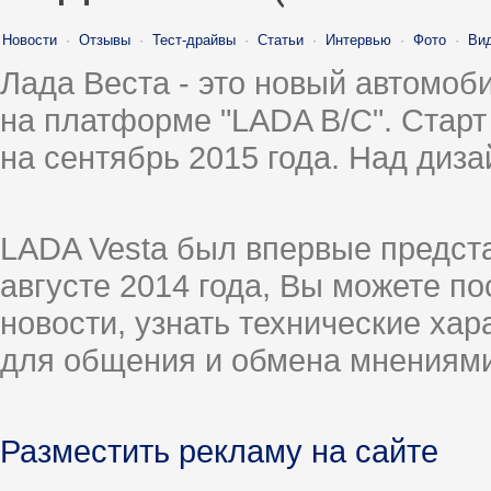
Новости
·
Отзывы
·
Тест-драйвы
·
Статьи
·
Интервью
·
Фото
·
Ви
Лада Веста - это новый автомо
на платформе "LADA B/C". Старт
на сентябрь 2015 года. Над диз
LADA Vesta был впервые предст
августе 2014 года, Вы можете п
новости, узнать технические ха
для общения и обмена мнениями
Разместить рекламу на сайте