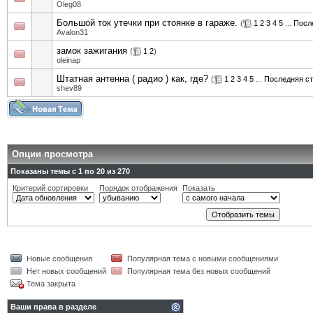
Oleg08
Большой ток утечки при стоянке в гараже.
(
1
2
3
4
5
...
Посл
Avalon31
замок зажигания
(
1
2
)
oleinap
Штатная антенна ( радио ) как, где?
(
1
2
3
4
5
...
Последняя с
shev89
Опции просмотра
Показаны темы с 1 по 20 из 270
Критерий сортировки
Порядок отображения
Показать
Новые сообщения
Популярная тема с новыми сообщениями
Нет новых сообщений
Популярная тема без новых сообщений
Тема закрыта
Ваши права в разделе