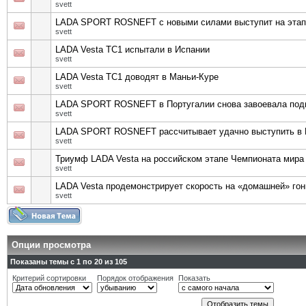
svett
LADA SPORT ROSNEFT с новыми силами выступит на этап
svett
LADA Vesta TC1 испытали в Испании
svett
LADA Vesta TC1 доводят в Маньи-Куре
svett
LADA SPORT ROSNEFT в Португалии снова завоевала под
svett
LADA SPORT ROSNEFT рассчитывает удачно выступить в 
svett
Триумф LADA Vesta на российском этапе Чемпионата мира
svett
LADA Vesta продемонстрирует скорость на «домашней» го
svett
Опции просмотра
Показаны темы с 1 по 20 из 105
Критерий сортировки
Порядок отображения
Показать