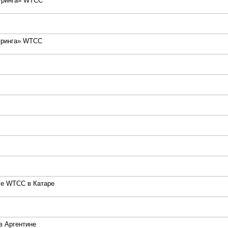
туринга» WTCC
туринга» WTCC
ле WTCC в Катаре
 Аргентине