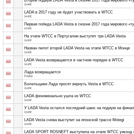
Второй подиум LADA Vesta в сезоне 2017 года мирового «
svett
LADA в 2017 году не будет участвовать в WTCC
svett
Первая победа LADA Vesta в сезоне 2017 года мирового «
svett
На этапе WTCC в Португалии выступят три LADA Vesta
svett
Назван пилот второй LADA Vesta на этапе WTCC в Монце
svett
LADA Vesta возвращается в частном порядке в WTCC
svett
Лада возвращается
Fedor
Болельщики Лада просят вернуть Vesta в WTCC
svett
LADA феноменально ушла из WTCC
svett
У LADA Vesta остался последний шанс на подиум на фина
svett
LADA Vesta снова выступит на японской трассе Motegi
svett
LADA SPORT ROSNEFT выступила на этапе WTCC уикэнд в