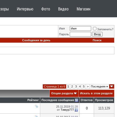
бзоры
Интервью
Фото
Видео
Магазин
Имя
Запомнить?
Пароль
Сообщения за день
Поиск
Страница 1 из 6
1
2
3
4
5
>
Последняя
»
Опции раздела
Искать в этом разделе
Рейтинг
Последнее сообщение
Ответов
Просмотров
25.11.2019
01:28
0
113,129
от
Тимур777