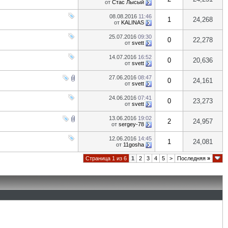
от
Стас Лысый
08.08.2016
11:46
1
24,268
от
KALINAS
25.07.2016
09:30
0
22,278
от
svett
14.07.2016
16:52
0
20,636
от
svett
27.06.2016
08:47
0
24,161
от
svett
24.06.2016
07:41
0
23,273
от
svett
13.06.2016
19:02
2
24,957
от
sergey-78
12.06.2016
14:45
1
24,081
от
11gosha
Страница 1 из 6
1
2
3
4
5
>
Последняя
»