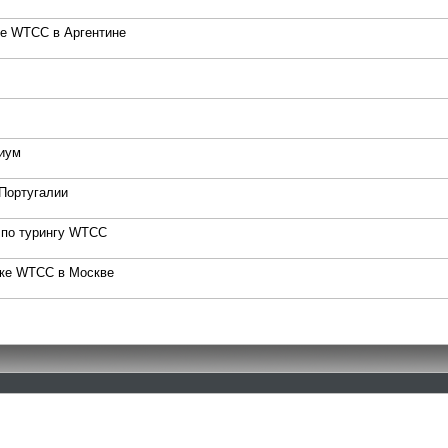
е WTCC в Аргентине
иум
Португалии
 по турингу WTCC
нке WTCC в Москве