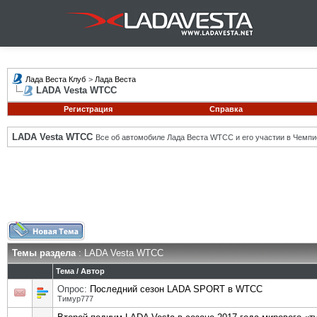
Лада Веста Клуб
>
Лада Веста
LADA Vesta WTCC
Регистрация
Справка
LADA Vesta WTCC
Все об автомобиле Лада Веста WTCC и его участии в Чемпи
Темы раздела
: LADA Vesta WTCC
Тема
/
Автор
Опрос:
Последний сезон LADA SPORT в WTCC
Тимур777