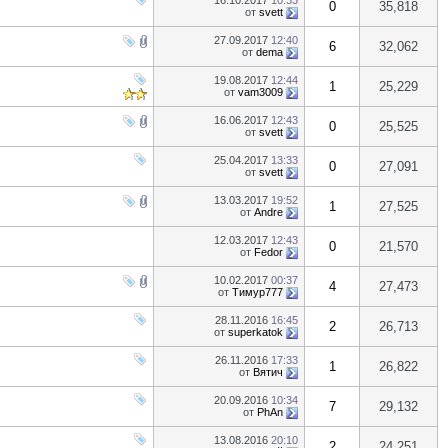
16.10.2017
10:33
0
35,818
от
svett
27.09.2017
12:40
6
32,062
от
dema
19.08.2017
12:44
1
25,229
от
vam3009
16.06.2017
12:43
0
25,525
от
svett
25.04.2017
13:33
0
27,091
от
svett
13.03.2017
19:52
1
27,525
от
Andre
12.03.2017
12:43
0
21,570
от
Fedor
10.02.2017
00:37
4
27,473
от
Тимур777
28.11.2016
16:45
2
26,713
от
superkatok
26.11.2016
17:33
1
26,822
от
Вятич
20.09.2016
10:34
7
29,132
от
PhAn
13.08.2016
20:10
2
24,251