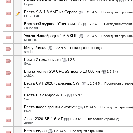
Серая Мышь кота Леопольда (sw cross 1,6 мт 2020)
(
1
2
3
leopold
Веста SW 1.8 АМТ из Сарова
(
1
2
3
4
5
...
Последняя страница
РОБОТЯГ
Бортовой журнал "Снеговичка"
(
1
2
3
4
5
...
Последняя страни
Ланселот
Эльза Нищебродка 1.6 МКПП
(
1
2
3
4
5
...
Последняя страница
Мыссык
Минус/плюс
(
1
2
3
4
5
...
Последняя страница
)
smolc
Веста 2 года спустя
(
1
2
3
)
Svat
Впечатления SW CROSS после 10 000 км
(
1
2
3
4
)
zlob2k
Веста CVT 2020 (сарайчик SW)
(
1
2
3
4
5
...
Последняя страни
ivas
Веста СВ сердолик 1.6
(
1
2
3
4
)
Salaz
Веста после гранты лифтбек
(
1
2
3
4
5
...
Последняя страница
)
Biker
Люкс 2020 SE 1.6 MT
(
1
2
3
4
5
...
Последняя страница
)
Arthur
Веста седан
(
1
2
3
4
5
...
Последняя страница
)