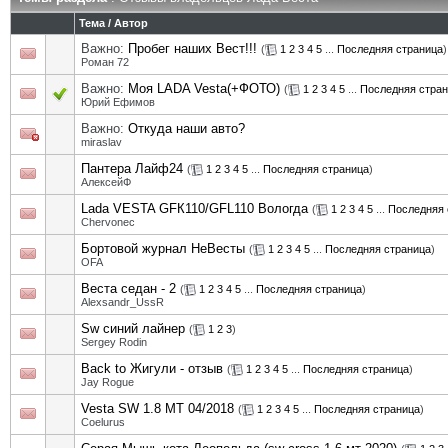
Тема
/
Автор
Важно:
Пробег наших Вест!!!
(
1
2
3
4
5
...
Последняя страница
)
Роман 72
Важно:
Моя LADA Vesta(+ФОТО)
(
1
2
3
4
5
...
Последняя стра
Юрий Ефимов
Важно:
Откуда наши авто?
miraslav
Пантера Лайф24
(
1
2
3
4
5
...
Последняя страница
)
АлексейФ
Lada VESTA GFК110/GFL110 Вологда
(
1
2
3
4
5
...
Последняя 
Chervonec
Бортовой журнал НеВесты
(
1
2
3
4
5
...
Последняя страница
)
OFA
Веста седан - 2
(
1
2
3
4
5
...
Последняя страница
)
Alexsandr_UssR
Sw синий лайнер
(
1
2
3
)
Sergey Rodin
Back to Жигули - отзыв
(
1
2
3
4
5
...
Последняя страница
)
Jay Rogue
Vesta SW 1.8 MT 04/2018
(
1
2
3
4
5
...
Последняя страница
)
Coelurus