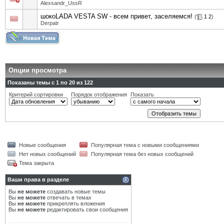
Alexsandr_UssR
шокоLADA VESTA SW - всем привет, заселяемся!
(
1
2
)
Derpatr
Опции просмотра
Показаны темы с 1 по 20 из 122
Критерий сортировки
Порядок отображения
Показать
Новые сообщения
Популярная тема с новыми сообщениями
Нет новых сообщений
Популярная тема без новых сообщений
Тема закрыта
Ваши права в разделе
Вы
не можете
создавать новые темы
Вы
не можете
отвечать в темах
Вы
не можете
прикреплять вложения
Вы
не можете
редактировать свои сообщения