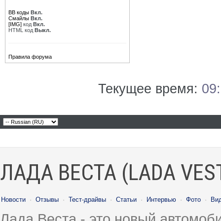
BB коды
Вкл.
Смайлы
Вкл.
[IMG]
код
Вкл.
HTML код
Выкл.
Правила форума
Текущее время:
09
ЛАДА ВЕСТА (LADA VES
Новости
·
Отзывы
·
Тест-драйвы
·
Статьи
·
Интервью
·
Фото
·
Ви
Лада Веста - это новый автомо