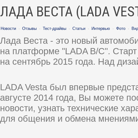
ЛАДА ВЕСТА (LADA VES
Новости
·
Отзывы
·
Тест-драйвы
·
Статьи
·
Интервью
·
Фото
·
Ви
Лада Веста - это новый автомо
на платформе "LADA B/C". Старт
на сентябрь 2015 года. Над диз
LADA Vesta был впервые предст
августе 2014 года, Вы можете п
новости, узнать технические ха
для общения и обмена мнениями