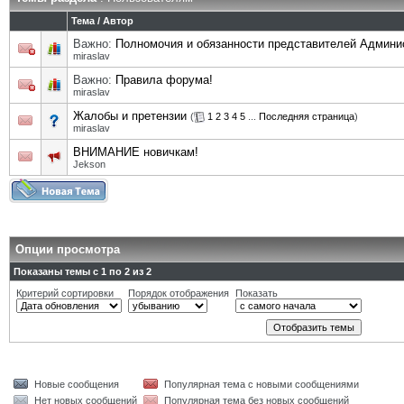
Тема
/
Автор
Важно:
Полномочия и обязанности представителей Админи
miraslav
Важно:
Правила форума!
miraslav
Жалобы и претензии
(
1
2
3
4
5
...
Последняя страница
)
miraslav
ВНИМАНИЕ новичкам!
Jekson
Опции просмотра
Показаны темы с 1 по 2 из 2
Критерий сортировки
Порядок отображения
Показать
Новые сообщения
Популярная тема с новыми сообщениями
Нет новых сообщений
Популярная тема без новых сообщений