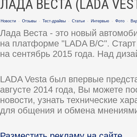
ЛАДА ВЕСТА (LADA VES
Новости
·
Отзывы
·
Тест-драйвы
·
Статьи
·
Интервью
·
Фото
·
Ви
Лада Веста - это новый автомо
на платформе "LADA B/C". Старт
на сентябрь 2015 года. Над диз
LADA Vesta был впервые предст
августе 2014 года, Вы можете п
новости, узнать технические ха
для общения и обмена мнениями
Разместить рекламу на сайте