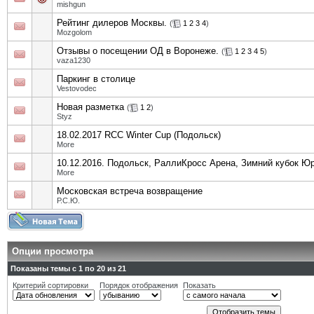
mishgun
Рейтинг дилеров Москвы.
(
1
2
3
4
)
Mozgolom
Отзывы о посещении ОД в Воронеже.
(
1
2
3
4
5
)
vaza1230
Паркинг в столице
Vestovodec
Новая разметка
(
1
2
)
Styz
18.02.2017 RCC Winter Cup (Подольск)
More
10.12.2016. Подольск, РаллиКросс Арена, Зимний кубок Ю
More
Московская встреча возвращение
Р.С.Ю.
Опции просмотра
Показаны темы с 1 по 20 из 21
Критерий сортировки
Порядок отображения
Показать