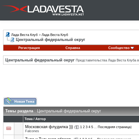
Лада Веста Клуб
>
Лада Веста Клуб
Центральный федеральный округ
Регистрация
Справка
Сообщество
Центральный федеральный округ
Представительства Лада Веста Клуба в
Темы раздела
: Центральный федеральный округ
Тема
/
Автор
Московская флудилка )))
(
1
2
3
4
5
...
Последняя страница
)
Falcones