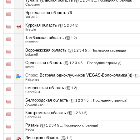
Тула и Тульская область
(
1
2
3
4
5
...
Последняя страница
)
Сарумян
Ярославская область 76
YuGa12
Курская область
(
1
2
3
4
5
)
flystyle
Тамбовская область
(
1
2
)
restwed
Воронежская область
(
1
2
3
4
5
...
Последняя страница
)
bokareff
Орловская область
(
1
2
3
4
5
...
Последняя страница
)
lummi
Опрос:
Встреча одноклубников VEGAS-Волоколамка )))
(
Falcones
смоленская область
(
1
2
)
Сергей И
Белгородская область
(
1
2
3
4
5
...
Последняя страница
)
Андрей сан
Костромская область
(
1
2
3
4
5
)
Сергей 44
Рязань
(
1
2
3
4
5
...
Последняя страница
)
Fedor
Липецкая область
(
1
2
)