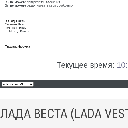
Вы
не можете
прикреплять вложения
Вы
не можете
редактировать свои сообщения
BB коды
Вкл.
Смайлы
Вкл.
[IMG]
код
Вкл.
HTML код
Выкл.
Правила форума
Текущее время:
10
ЛАДА ВЕСТА (LADA VES