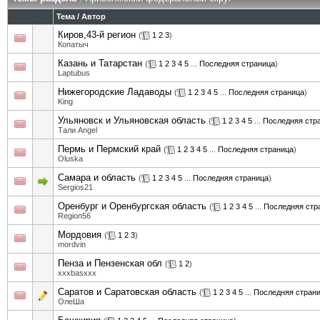
Тема
/
Автор
Киров,43-й регион
(
1
2
3
)
Копатыч
Казань и Татарстан
(
1
2
3
4
5
...
Последняя страница
)
Laptubus
Нижегородские Ладаводы
(
1
2
3
4
5
...
Последняя страница
)
King
Ульяновск и Ульяновская область
(
1
2
3
4
5
...
Последняя стр
Тали Angel
Пермь и Пермский край
(
1
2
3
4
5
...
Последняя страница
)
Oluska
Самара и область
(
1
2
3
4
5
...
Последняя страница
)
Sergios21
Оренбург и Оренбургская область
(
1
2
3
4
5
...
Последняя стр
Region56
Мордовия
(
1
2
3
)
mordvin
Пенза и Пензенская обл
(
1
2
)
xxxbasxxx
Саратов и Саратовская область
(
1
2
3
4
5
...
Последняя стран
ОлеШа