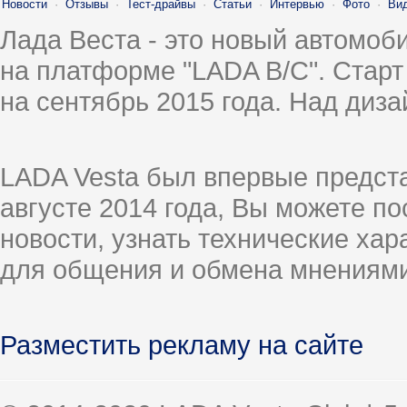
Новости
·
Отзывы
·
Тест-драйвы
·
Статьи
·
Интервью
·
Фото
·
Ви
Лада Веста - это новый автомо
на платформе "LADA B/C". Старт
на сентябрь 2015 года. Над диз
LADA Vesta был впервые предст
августе 2014 года, Вы можете п
новости, узнать технические ха
для общения и обмена мнениями
Разместить рекламу на сайте