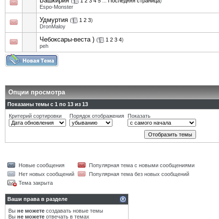
Башкирия
(
1
2
3
4
5
...
Последняя страница
)
Espo-Monster
Удмуртия
(
1
2
3
)
DronMaloy
Чебоксары-веста )
(
1
2
3
4
)
peh
Опции просмотра
Показаны темы с 1 по 13 из 13
Критерий сортировки
Порядок отображения
Показать
Новые сообщения
Популярная тема с новыми сообщениями
Нет новых сообщений
Популярная тема без новых сообщений
Тема закрыта
Ваши права в разделе
Вы
не можете
создавать новые темы
Вы
не можете
отвечать в темах