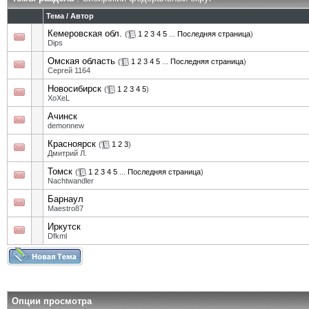
Тема
/
Автор
Кемеровская обл.
(
1
2
3
4
5
...
Последняя страница
)
Dips
Омская область
(
1
2
3
4
5
...
Последняя страница
)
Сергей 1164
Новосибирск
(
1
2
3
4
5
)
XoXeL
Ачинск
demonnew
Красноярск
(
1
2
3
)
Дмитрий Л.
Томск
(
1
2
3
4
5
...
Последняя страница
)
Nachtwandler
Барнаул
Maestro87
Иркутск
Dfkml
Опции просмотра