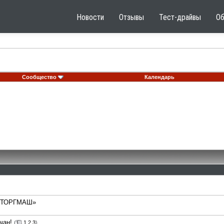
Новости
Отзывы
Тест-драйвы
О
Сообщество
Календарь
а «ТОРГМАШ»
чан!
(
1
2
3
)