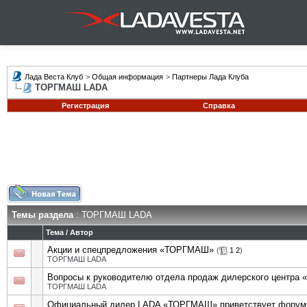
Лада Веста Клуб
>
Общая информация
>
Партнеры Лада Клуба
ТОРГМАШ LADA
Регистрация
Справка
Темы раздела
: ТОРГМАШ LADA
Тема
/
Автор
Акции и спецпредложения «ТОРГМАШ»
(
1
2
)
ТОРГМАШ LADA
Вопросы к руководителю отдела продаж дилерского центр
ТОРГМАШ LADA
Официальный дилер LADA «ТОРГМАШ» приветствует форум