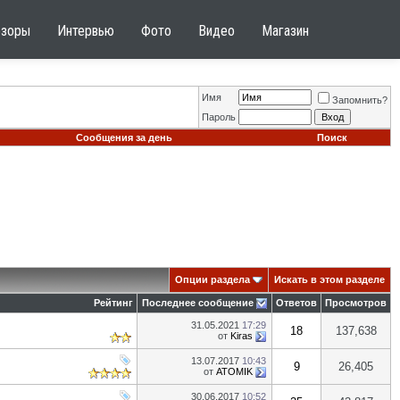
бзоры
Интервью
Фото
Видео
Магазин
Имя
Запомнить?
Пароль
Сообщения за день
Поиск
Опции раздела
Искать в этом разделе
Рейтинг
Последнее сообщение
Ответов
Просмотров
31.05.2021
17:29
18
137,638
от
Kiras
13.07.2017
10:43
9
26,405
от
ATOMIK
30.06.2017
10:52