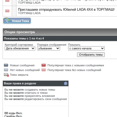
ТОРГМАШ LADA
Приглашаем отпраздновать Юбилей LADA 4X4 в ТОРГМАШ!
ТОРГМАШ LADA
Опции просмотра
Показаны темы с 1 по 4 из 4
Критерий сортировки
Порядок отображения
Показать
Новые сообщения
Популярная тема с новыми сообщениями
Нет новых сообщений
Популярная тема без новых сообщений
Тема закрыта
Ваши права в разделе
Вы
не можете
создавать новые темы
Вы
не можете
отвечать в темах
Вы
не можете
прикреплять вложения
Вы
не можете
редактировать свои сообщения
BB коды
Вкл.
Смайлы
Вкл.