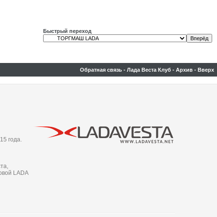
Быстрый переход
Обратная связь
-
Лада Веста Клуб
-
Архив
-
Вверх
15 года.
та,
новой LADA