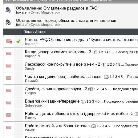
Объявление
:
Оглавление разделов и FAQ
bokareff
(Супер Модератор)
Объявление
:
Нормы, обязательные для исполнения
bokareff
(Супер Модератор)
Тема
/
Автор
Важно:
FAQ/Оглавление раздела "Кузов и система отоплен
bokareff
Кондиционер и климат-контроль - 3
(
1
2
3
4
5
...
Последняя ст
Варвар59
Лакокрасочное покрытие и всё о нём - 2
(
1
2
3
4
5
...
Последн
Xander
Чистка кондиционера, проблема запахов.
(
1
2
3
4
5
...
После
Генадий
Дребезг, скрип и прочие звуки - 2
(
1
2
3
4
5
...
Последняя стра
Oleg08
Брызговики задние/передние
(
1
2
3
4
5
...
Последняя страница
)
Sobesednik
Работа щеток лобового стекла (дворников) и их выбор - 3
(
Rimsky
Работа омывайки лобового стекла
(
1
2
3
4
5
...
Последняя стр
Wiwok