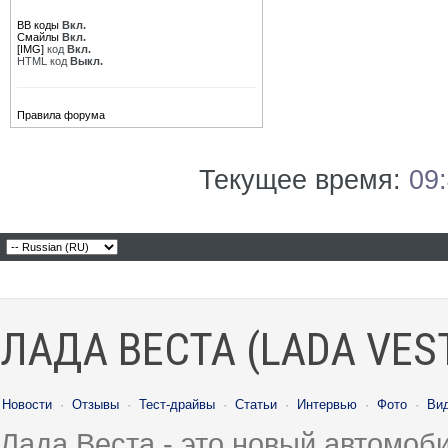
BB коды
Вкл.
Смайлы
Вкл.
[IMG]
код
Вкл.
HTML код
Выкл.
Правила форума
Текущее время:
09
ЛАДА ВЕСТА (LADA VES
Новости
·
Отзывы
·
Тест-драйвы
·
Статьи
·
Интервью
·
Фото
·
Ви
Лада Веста - это новый автомо