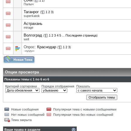
Сочи
(
1
2
)
Палыч
Таганрог
(
1
2
3
)
superkatok
Астрахань
mirage
Волгоград
(
1
2
3
4
5
...
Последняя страница
)
well
Опрос:
Краснодар
(
1
2
3
)
-=vvs=-
Опции просмотра
Показаны темы с 1 по 6 из 6
Критерий сортировки
Порядок отображения
Показать
Новые сообщения
Популярная тема с новыми сообщениями
Нет новых сообщений
Популярная тема без новых сообщений
Тема закрыта
Ваши права в разделе