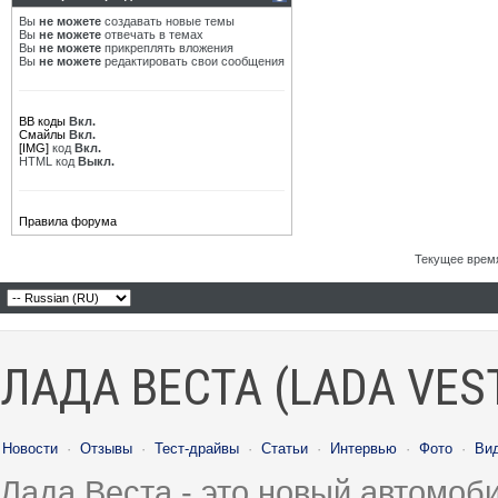
Вы
не можете
создавать новые темы
Вы
не можете
отвечать в темах
Вы
не можете
прикреплять вложения
Вы
не можете
редактировать свои сообщения
BB коды
Вкл.
Смайлы
Вкл.
[IMG]
код
Вкл.
HTML код
Выкл.
Правила форума
Текущее врем
ЛАДА ВЕСТА (LADA VES
Новости
·
Отзывы
·
Тест-драйвы
·
Статьи
·
Интервью
·
Фото
·
Ви
Лада Веста - это новый автомо