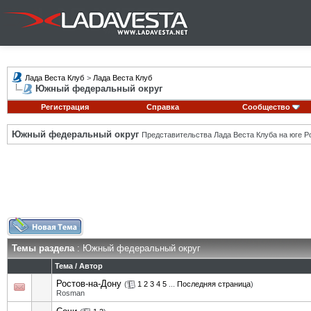
Лада Веста Клуб
>
Лада Веста Клуб
Южный федеральный округ
Регистрация
Справка
Сообщество
Южный федеральный округ
Представительства Лада Веста Клуба на юге Р
Темы раздела
: Южный федеральный округ
Тема
/
Автор
Ростов-на-Дону
(
1
2
3
4
5
...
Последняя страница
)
Rosman