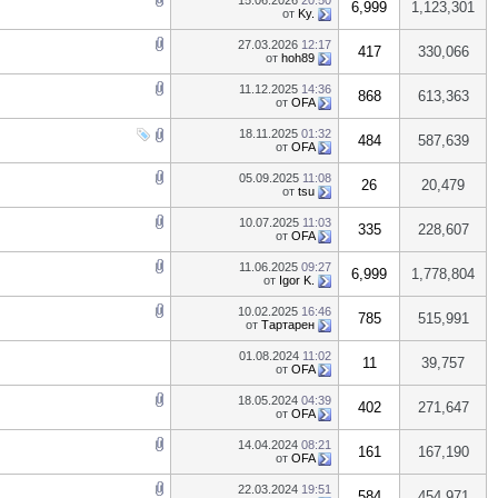
15.06.2026
20:50
6,999
1,123,301
от
Ky.
27.03.2026
12:17
417
330,066
от
hoh89
11.12.2025
14:36
868
613,363
от
OFA
18.11.2025
01:32
484
587,639
от
OFA
05.09.2025
11:08
26
20,479
от
tsu
10.07.2025
11:03
335
228,607
от
OFA
11.06.2025
09:27
6,999
1,778,804
от
Igor K.
10.02.2025
16:46
785
515,991
от
Тартарен
01.08.2024
11:02
11
39,757
от
OFA
18.05.2024
04:39
402
271,647
от
OFA
14.04.2024
08:21
161
167,190
от
OFA
22.03.2024
19:51
584
454,971