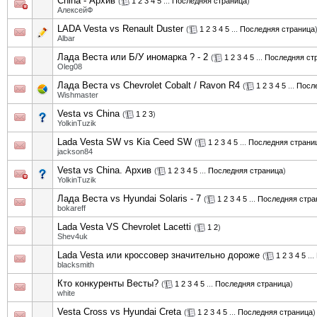
China - Архив
(
1
2
3
4
5
...
Последняя страница
)
АлексейФ
LADA Vesta vs Renault Duster
(
1
2
3
4
5
...
Последняя страница
Albar
Лада Веста или Б/У иномарка ? - 2
(
1
2
3
4
5
...
Последняя ст
Oleg08
Лада Веста vs Chevrolet Cobalt / Ravon R4
(
1
2
3
4
5
...
Посл
Wishmaster
Vesta vs China
(
1
2
3
)
YolkinTuzik
Lada Vesta SW vs Kia Ceed SW
(
1
2
3
4
5
...
Последняя страни
jackson84
Vesta vs China. Архив
(
1
2
3
4
5
...
Последняя страница
)
YolkinTuzik
Лада Веста vs Hyundai Solaris - 7
(
1
2
3
4
5
...
Последняя стра
bokareff
Lada Vesta VS Chevrolet Lacetti
(
1
2
)
Shev4uk
Lada Vesta или кроссовер значительно дороже
(
1
2
3
4
5
...
blacksmith
Кто конкуренты Весты?
(
1
2
3
4
5
...
Последняя страница
)
white
Vesta Cross vs Hyundai Creta
(
1
2
3
4
5
...
Последняя страница
)