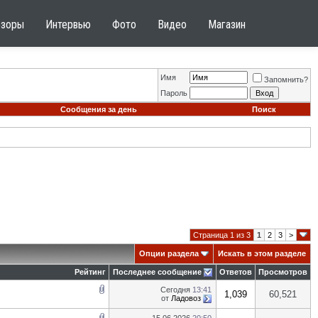
бзоры
Интервью
Фото
Видео
Магазин
Имя
Запомнить?
Пароль
Сообщения за день
Поиск
Страница 1 из 3
1
2
3
>
Опции раздела
Искать в этом разделе
Рейтинг
Последнее сообщение
Ответов
Просмотров
Сегодня
13:41
1,039
60,521
от
Ладовоз