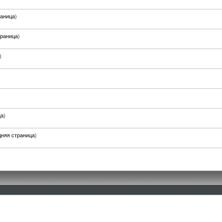
раница
)
траница
)
)
ца
)
няя страница
)