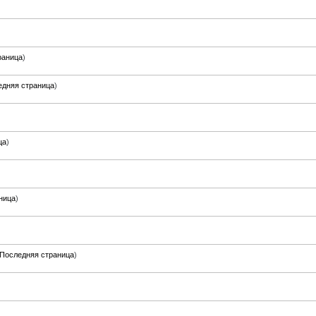
)
раница
)
едняя страница
)
ца
)
ница
)
Последняя страница
)