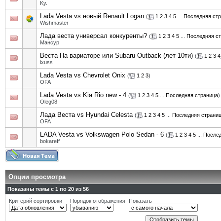
Ky.
Lada Vesta vs новый Renault Logan
(
1
2
3
4
5
...
Последняя ст
Wishmaster
Лада веста универсал конкуренты?
(
1
2
3
4
5
...
Последняя с
Мансур
Веста На вариаторе или Subaru Outback (лет 10ти)
(
1
2
3
4
ixuss
Lada Vesta vs Chevrolet Onix
(
1
2
3
)
OFA
Lada Vesta vs Kia Rio new - 4
(
1
2
3
4
5
...
Последняя страница
)
Oleg08
Лада Веста vs Hyundai Celesta
(
1
2
3
4
5
...
Последняя страни
OFA
LADA Vesta vs Volkswagen Polo Sedan - 6
(
1
2
3
4
5
...
Послед
bokareff
Опции просмотра
Показаны темы с 1 по 20 из 56
Критерий сортировки
Порядок отображения
Показать