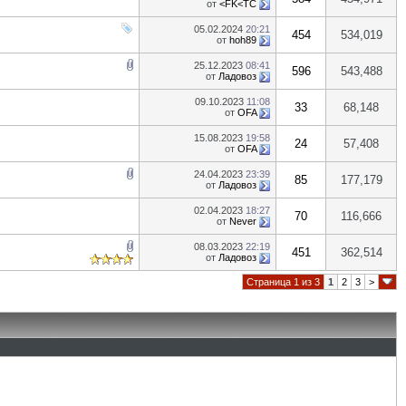
от
<FK<TC
05.02.2024
20:21
454
534,019
от
hoh89
25.12.2023
08:41
596
543,488
от
Ладовоз
09.10.2023
11:08
33
68,148
от
OFA
15.08.2023
19:58
24
57,408
от
OFA
24.04.2023
23:39
85
177,179
от
Ладовоз
02.04.2023
18:27
70
116,666
от
Never
08.03.2023
22:19
451
362,514
от
Ладовоз
Страница 1 из 3
1
2
3
>