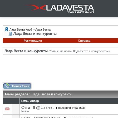
Лада Веста Клуб
>
Лада Веста
Лада Веста и конкуренты
Регистрация
Справка
Лада Веста и конкуренты
Сравнение новой Лада Веста с конкурентами.
Темы раздела
: Лада Веста и конкуренты
Тема
/
Автор
China - 8
(
1
2
3
4
5
...
Последняя страница
)
Neibot