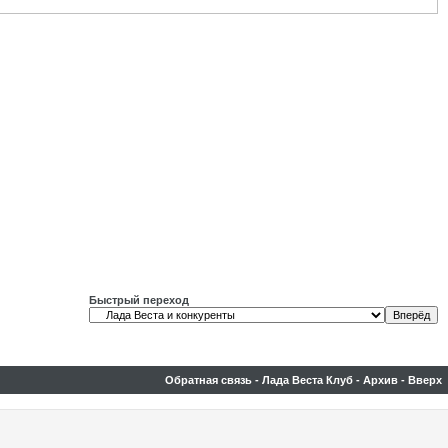
Быстрый переход
Обратная связь
-
Лада Веста Клуб
-
Архив
-
Вверх