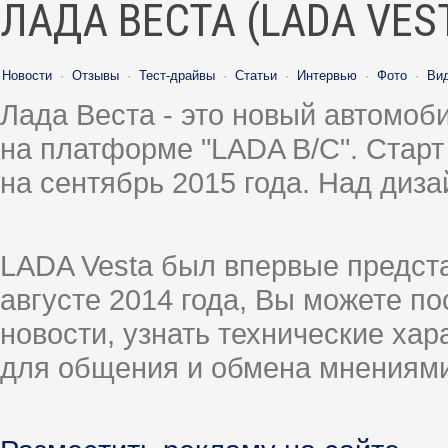
ЛАДА ВЕСТА (LADA VES
Новости
·
Отзывы
·
Тест-драйвы
·
Статьи
·
Интервью
·
Фото
·
Ви
Лада Веста - это новый автомо
на платформе "LADA B/C". Старт
на сентябрь 2015 года. Над диз
LADA Vesta был впервые предст
августе 2014 года, Вы можете п
новости, узнать технические ха
для общения и обмена мнениями