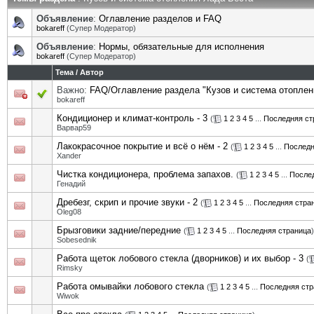
Объявление
:
Оглавление разделов и FAQ
bokareff
(Супер Модератор)
Объявление
:
Нормы, обязательные для исполнения
bokareff
(Супер Модератор)
Тема
/
Автор
Важно:
FAQ/Оглавление раздела "Кузов и система отоплен
bokareff
Кондиционер и климат-контроль - 3
(
1
2
3
4
5
...
Последняя ст
Варвар59
Лакокрасочное покрытие и всё о нём - 2
(
1
2
3
4
5
...
Последн
Xander
Чистка кондиционера, проблема запахов.
(
1
2
3
4
5
...
После
Генадий
Дребезг, скрип и прочие звуки - 2
(
1
2
3
4
5
...
Последняя стра
Oleg08
Брызговики задние/передние
(
1
2
3
4
5
...
Последняя страница
)
Sobesednik
Работа щеток лобового стекла (дворников) и их выбор - 3
(
Rimsky
Работа омывайки лобового стекла
(
1
2
3
4
5
...
Последняя стр
Wiwok