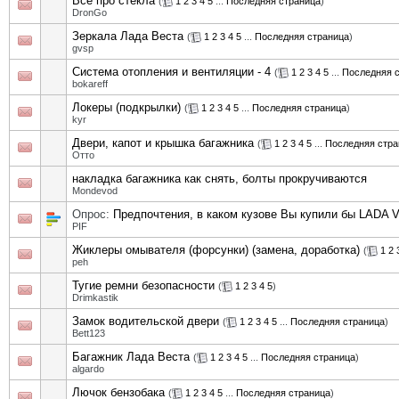
Все про стекла
(
1
2
3
4
5
...
Последняя страница
)
DronGo
Зеркала Лада Веста
(
1
2
3
4
5
...
Последняя страница
)
gvsp
Система отопления и вентиляции - 4
(
1
2
3
4
5
...
Последняя 
bokareff
Локеры (подкрылки)
(
1
2
3
4
5
...
Последняя страница
)
kyr
Двери, капот и крышка багажника
(
1
2
3
4
5
...
Последняя стра
Отто
накладка багажника как снять, болты прокручиваются
Mondevod
Опрос:
Предпочтения, в каком кузове Вы купили бы LADA V
PIF
Жиклеры омывателя (форсунки) (замена, доработка)
(
1
2
peh
Тугие ремни безопасности
(
1
2
3
4
5
)
Drimkastik
Замок водительской двери
(
1
2
3
4
5
...
Последняя страница
)
Bett123
Багажник Лада Веста
(
1
2
3
4
5
...
Последняя страница
)
algardo
Лючок бензобака
(
1
2
3
4
5
...
Последняя страница
)