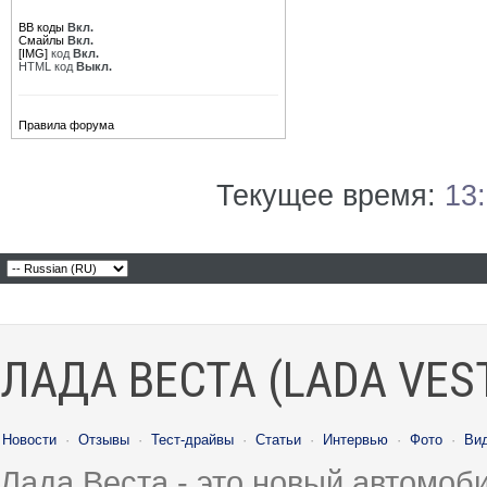
BB коды
Вкл.
Смайлы
Вкл.
[IMG]
код
Вкл.
HTML код
Выкл.
Правила форума
Текущее время:
13
ЛАДА ВЕСТА (LADA VES
Новости
·
Отзывы
·
Тест-драйвы
·
Статьи
·
Интервью
·
Фото
·
Ви
Лада Веста - это новый автомо