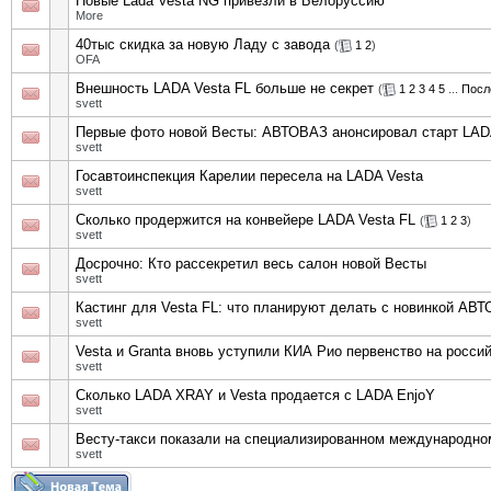
Новые Lada Vesta NG привезли в Белоруссию
More
40тыс скидка за новую Ладу с завода
(
1
2
)
OFA
Внешность LADA Vesta FL больше не секрет
(
1
2
3
4
5
...
Посл
svett
Первые фото новой Весты: АВТОВАЗ анонсировал старт LADA
svett
Госавтоинспекция Карелии пересела на LADA Vesta
svett
Сколько продержится на конвейере LADA Vesta FL
(
1
2
3
)
svett
Досрочно: Кто рассекретил весь салон новой Весты
svett
Кастинг для Vesta FL: что планируют делать с новинкой АВ
svett
Vesta и Granta вновь уступили КИА Рио первенство на росси
svett
Сколько LADA XRAY и Vesta продается с LADA EnjoY
svett
Весту-такси показали на специализированном международн
svett