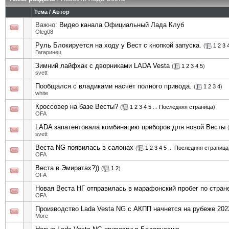
Тема
/
Автор
Важно:
Видео канала Официальный Лада Клуб
Oleg08
Руль Блокируется на ходу у Вест с кнопкой запуска.
(
1
2
3
Гагаринец
Зимний лайфхак с дворниками LADA Vesta
(
1
2
3
4
5
)
svett
Пообщался с владиками насчёт полного привода.
(
1
2
3
4
)
white
Кроссовер на базе Весты?
(
1
2
3
4
5
...
Последняя страница
)
OFA
LADA запатентовала комбинацию приборов для новой Весты
svett
Веста NG появилась в салонах
(
1
2
3
4
5
...
Последняя страница
OFA
Веста в Эмиратах?))
(
1
2
)
OFA
Новая Веста НГ отправилась в марафонский пробег по стран
OFA
Производство Lada Vesta NG с АКПП начнется на рубеже 2023
More