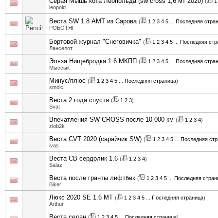
Серая Мышь кота Леопольда (sw cross 1,6 мт 2020)
(
1
leopold
Веста SW 1.8 АМТ из Сарова
(
1
2
3
4
5
...
Последняя стра
РОБОТЯГ
Бортовой журнал "Снеговичка"
(
1
2
3
4
5
...
Последняя стр
Ланселот
Эльза Нищебродка 1.6 МКПП
(
1
2
3
4
5
...
Последняя стра
Мыссык
Минус/плюс
(
1
2
3
4
5
...
Последняя страница
)
smolc
Веста 2 года спустя
(
1
2
3
)
Svat
Впечатления SW CROSS после 10 000 км
(
1
2
3
4
)
zlob2k
Веста CVT 2020 (сарайчик SW)
(
1
2
3
4
5
...
Последняя стр
ivas
Веста СВ сердолик 1.6
(
1
2
3
4
)
Salaz
Веста после гранты лифтбек
(
1
2
3
4
5
...
Последняя стран
Biker
Люкс 2020 SE 1.6 MT
(
1
2
3
4
5
...
Последняя страница
)
Arthur
Веста седан
(
1
2
3
4
5
...
Последняя страница
)