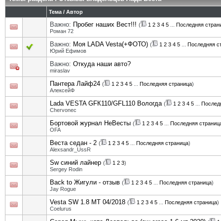
Тема
/
Автор
Важно:
Пробег наших Вест!!!
(
1
2
3
4
5
...
Последняя стран
Роман 72
Важно:
Моя LADA Vesta(+ФОТО)
(
1
2
3
4
5
...
Последняя с
Юрий Ефимов
Важно:
Откуда наши авто?
miraslav
Пантера Лайф24
(
1
2
3
4
5
...
Последняя страница
)
АлексейФ
Lada VESTA GFК110/GFL110 Вологда
(
1
2
3
4
5
...
Послед
Chervonec
Бортовой журнал НеВесты
(
1
2
3
4
5
...
Последняя страниц
OFA
Веста седан - 2
(
1
2
3
4
5
...
Последняя страница
)
Alexsandr_UssR
Sw синий лайнер
(
1
2
3
)
Sergey Rodin
Back to Жигули - отзыв
(
1
2
3
4
5
...
Последняя страница
)
Jay Rogue
Vesta SW 1.8 MT 04/2018
(
1
2
3
4
5
...
Последняя страница
)
Coelurus