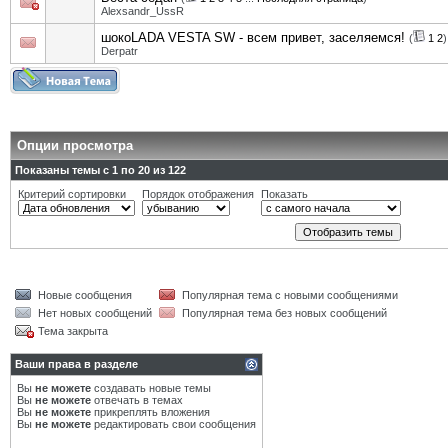
Alexsandr_UssR
шокоLADA VESTA SW - всем привет, заселяемся!
(
1
2
)
Derpatr
Опции просмотра
Показаны темы с 1 по 20 из 122
Критерий сортировки
Порядок отображения
Показать
Новые сообщения
Популярная тема с новыми сообщениями
Нет новых сообщений
Популярная тема без новых сообщений
Тема закрыта
Ваши права в разделе
Вы
не можете
создавать новые темы
Вы
не можете
отвечать в темах
Вы
не можете
прикреплять вложения
Вы
не можете
редактировать свои сообщения