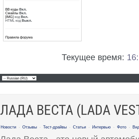
BB коды
Вкл.
Смайлы
Вкл.
[IMG]
код
Вкл.
HTML код
Выкл.
Правила форума
Текущее время:
16
ЛАДА ВЕСТА (LADA VES
Новости
·
Отзывы
·
Тест-драйвы
·
Статьи
·
Интервью
·
Фото
·
Ви