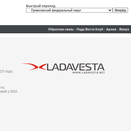
Быстрый переход
Обратная связь
-
Лада Веста Клуб
-
Архив
-
Вверх
15 года.
та,
новой LADA