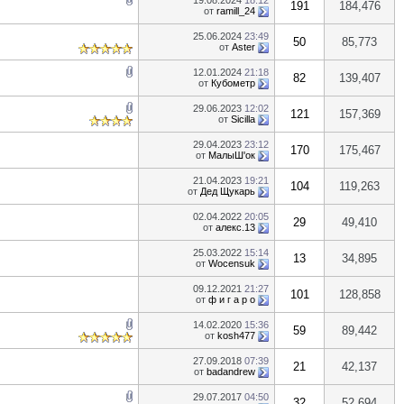
19.08.2024
18:12
191
184,476
от
ramill_24
25.06.2024
23:49
50
85,773
от
Aster
12.01.2024
21:18
82
139,407
от
Кубометр
29.06.2023
12:02
121
157,369
от
Sicilla
29.04.2023
23:12
170
175,467
от
МалыШ'ок
21.04.2023
19:21
104
119,263
от
Дед Щукарь
02.04.2022
20:05
29
49,410
от
алекс.13
25.03.2022
15:14
13
34,895
от
Wocensuk
09.12.2021
21:27
101
128,858
от
ф и г а р о
14.02.2020
15:36
59
89,442
от
kosh477
27.09.2018
07:39
21
42,137
от
badandrew
29.07.2017
04:50
32
52,694