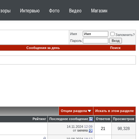
бзоры
Интервью
Фото
Видео
Магазин
Имя
Запомнить?
Пароль
Сообщения за день
Поиск
Опции раздела
Искать в этом разделе
Рейтинг
Последнее сообщение
Ответов
Просмотров
14.11.2024
12:09
21
98,328
от
sereno