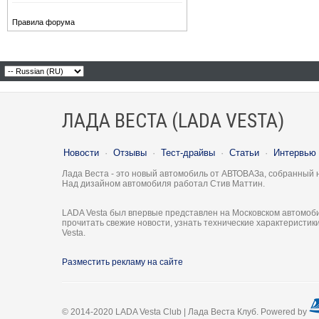
Правила форума
ЛАДА ВЕСТА (LADA VESTA)
Новости
·
Отзывы
·
Тест-драйвы
·
Статьи
·
Интервью
Лада Веста - это новый автомобиль от АВТОВАЗа, собранный 
Над дизайном автомобиля работал Стив Маттин.
LADA Vesta был впервые представлен на Московском автомоби
прочитать свежие новости, узнать технические характеристи
Vesta.
Разместить рекламу на сайте
© 2014-2020 LADA Vesta Club | Лада Веста Клуб. Powered by