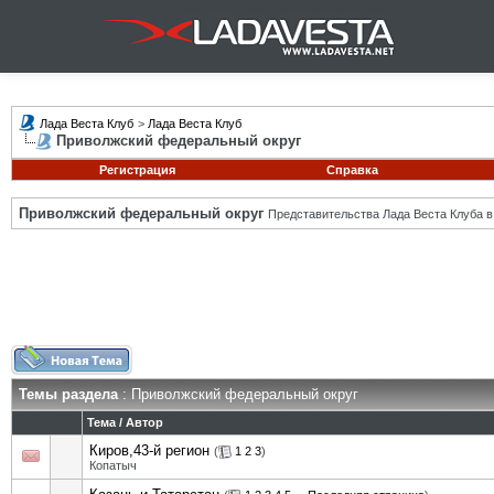
Лада Веста Клуб
>
Лада Веста Клуб
Приволжский федеральный округ
Регистрация
Справка
Приволжский федеральный округ
Представительства Лада Веста Клуба в
Темы раздела
: Приволжский федеральный округ
Тема
/
Автор
Киров,43-й регион
(
1
2
3
)
Копатыч