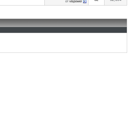
от
vispower