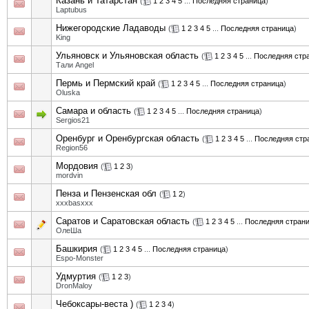
Казань и Татарстан
(
1
2
3
4
5
...
Последняя страница
)
Laptubus
Нижегородские Ладаводы
(
1
2
3
4
5
...
Последняя страница
)
King
Ульяновск и Ульяновская область
(
1
2
3
4
5
...
Последняя стр
Тали Angel
Пермь и Пермский край
(
1
2
3
4
5
...
Последняя страница
)
Oluska
Самара и область
(
1
2
3
4
5
...
Последняя страница
)
Sergios21
Оренбург и Оренбургская область
(
1
2
3
4
5
...
Последняя стр
Region56
Мордовия
(
1
2
3
)
mordvin
Пенза и Пензенская обл
(
1
2
)
xxxbasxxx
Саратов и Саратовская область
(
1
2
3
4
5
...
Последняя стран
ОлеШа
Башкирия
(
1
2
3
4
5
...
Последняя страница
)
Espo-Monster
Удмуртия
(
1
2
3
)
DronMaloy
Чебоксары-веста )
(
1
2
3
4
)