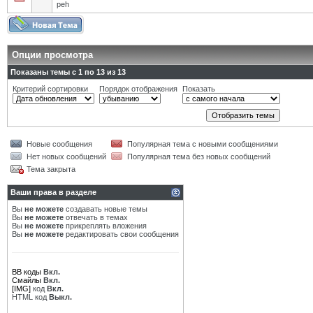
peh
Опции просмотра
Показаны темы с 1 по 13 из 13
Критерий сортировки
Порядок отображения
Показать
Новые сообщения
Популярная тема с новыми сообщениями
Нет новых сообщений
Популярная тема без новых сообщений
Тема закрыта
Ваши права в разделе
Вы
не можете
создавать новые темы
Вы
не можете
отвечать в темах
Вы
не можете
прикреплять вложения
Вы
не можете
редактировать свои сообщения
BB коды
Вкл.
Смайлы
Вкл.
[IMG]
код
Вкл.
HTML код
Выкл.