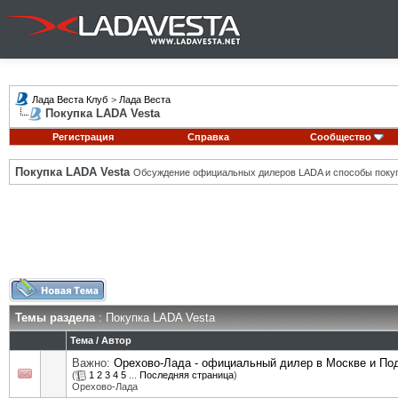
Лада Веста Клуб
>
Лада Веста
Покупка LADA Vesta
Регистрация
Справка
Сообщество
Покупка LADA Vesta
Обсуждение официальных дилеров LADA и способы покуп
Темы раздела
: Покупка LADA Vesta
Тема
/
Автор
Важно:
Орехово-Лада - официальный дилер в Москве и П
(
1
2
3
4
5
...
Последняя страница
)
Орехово-Лада