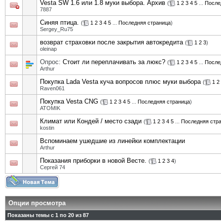
Vesta SW 1.6 или 1.8 муки выбора. Архив
(
1
2
3
4
5
...
После
7887
Синяя птица.
(
1
2
3
4
5
...
Последняя страница
)
Sergey_Ru75
возврат страховки после закрытия автокредита
(
1
2
3
)
oleinap
Опрос:
Стоит ли переплачивать за люкс?
(
1
2
3
4
5
...
После
Arthur
Покупка Lada Vesta куча вопросов плюс муки выбора
(
1
2
Raven061
Покупка Vesta CNG
(
1
2
3
4
5
...
Последняя страница
)
ATOMIK
Климат или Кондей / место сзади
(
1
2
3
4
5
...
Последняя стр
kostin
Вспоминаем ушедшие из линейки комплектации
Arthur
Показания приборки в новой Весте.
(
1
2
3
4
)
Сергей 74
Опции просмотра
Показаны темы с 1 по 20 из 87