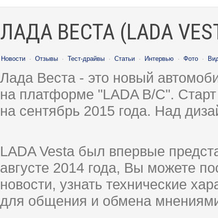
ЛАДА ВЕСТА (LADA VES
Новости
·
Отзывы
·
Тест-драйвы
·
Статьи
·
Интервью
·
Фото
·
Ви
Лада Веста - это новый автомо
на платформе "LADA B/C". Старт
на сентябрь 2015 года. Над диз
LADA Vesta был впервые предст
августе 2014 года, Вы можете п
новости, узнать технические ха
для общения и обмена мнениями