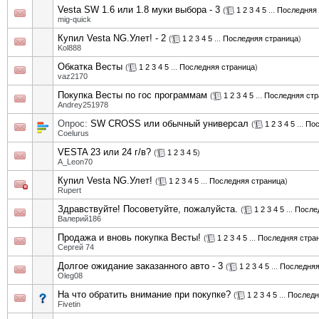
Vesta SW 1.6 или 1.8 муки выбора - 3
(
1
2
3
4
5
...
Последняя 
mig-quick
Купил Vesta NG.Улет! - 2
(
1
2
3
4
5
...
Последняя страница
)
Kol888
Обкатка Весты
(
1
2
3
4
5
...
Последняя страница
)
vaz2170
Покупка Весты по гос программам
(
1
2
3
4
5
...
Последняя стр
Andrey251978
Опрос:
SW CROSS или обычный универсал
(
1
2
3
4
5
...
Пос
Coelurus
VESTA 23 или 24 г/в?
(
1
2
3
4
5
)
A_Leon70
Купил Vesta NG.Улет!
(
1
2
3
4
5
...
Последняя страница
)
Rupert
Здравствуйте! Посоветуйте, пожалуйста.
(
1
2
3
4
5
...
После
Валерий186
Продажа и вновь покупка Весты!
(
1
2
3
4
5
...
Последняя стра
Сергей 74
Долгое ожидание заказанного авто - 3
(
1
2
3
4
5
...
Последняя
Oleg08
На что обратить внимание при покупке?
(
1
2
3
4
5
...
Последн
Fivetin