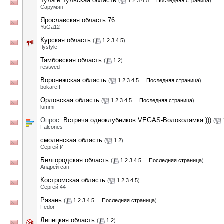
Тула и Тульская область
(
1
2
3
4
5
...
Последняя страница
)
Сарумян
Ярославская область 76
YuGa12
Курская область
(
1
2
3
4
5
)
flystyle
Тамбовская область
(
1
2
)
restwed
Воронежская область
(
1
2
3
4
5
...
Последняя страница
)
bokareff
Орловская область
(
1
2
3
4
5
...
Последняя страница
)
lummi
Опрос:
Встреча одноклубников VEGAS-Волоколамка )))
(
Falcones
смоленская область
(
1
2
)
Сергей И
Белгородская область
(
1
2
3
4
5
...
Последняя страница
)
Андрей сан
Костромская область
(
1
2
3
4
5
)
Сергей 44
Рязань
(
1
2
3
4
5
...
Последняя страница
)
Fedor
Липецкая область
(
1
2
)