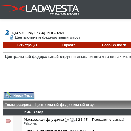
Лада Веста Клуб
>
Лада Веста Клуб
Центральный федеральный округ
Регистрация
Справка
Сообщество
Центральный федеральный округ
Представительства Лада Веста Клуба в
Темы раздела
: Центральный федеральный округ
Тема
/
Автор
Московская флудилка )))
(
1
2
3
4
5
...
Последняя страница
)
Falcones