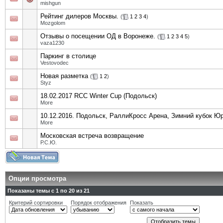
mishgun
Рейтинг дилеров Москвы.
(
1
2
3
4
)
Mozgolom
Отзывы о посещении ОД в Воронеже.
(
1
2
3
4
5
)
vaza1230
Паркинг в столице
Vestovodec
Новая разметка
(
1
2
)
Styz
18.02.2017 RCC Winter Cup (Подольск)
More
10.12.2016. Подольск, РаллиКросс Арена, Зимний кубок Ю
More
Московская встреча возвращение
Р.С.Ю.
Опции просмотра
Показаны темы с 1 по 20 из 21
Критерий сортировки
Порядок отображения
Показать