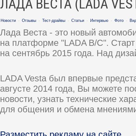
ЛАДА ВЕСТА (LADA VES
Новости
·
Отзывы
·
Тест-драйвы
·
Статьи
·
Интервью
·
Фото
·
Ви
Лада Веста - это новый автомо
на платформе "LADA B/C". Старт
на сентябрь 2015 года. Над диз
LADA Vesta был впервые предст
августе 2014 года, Вы можете п
новости, узнать технические ха
для общения и обмена мнениями
Разместить рекламу на сайте