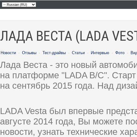
ЛАДА ВЕСТА (LADA VES
Новости
·
Отзывы
·
Тест-драйвы
·
Статьи
·
Интервью
·
Фото
·
Ви
Лада Веста - это новый автомо
на платформе "LADA B/C". Старт
на сентябрь 2015 года. Над диз
LADA Vesta был впервые предст
августе 2014 года, Вы можете п
новости, узнать технические ха