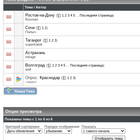
Тема
/
Автор
Ростов-на-Дону
(
1
2
3
4
5
...
Последняя страница
)
Rosman
Сочи
(
1
2
)
Палыч
Таганрог
(
1
2
3
)
superkatok
Астрахань
mirage
Волгоград
(
1
2
3
4
5
...
Последняя страница
)
well
Опрос:
Краснодар
(
1
2
3
)
-=vvs=-
Опции просмотра
Показаны темы с 1 по 6 из 6
Критерий сортировки
Порядок отображения
Показать